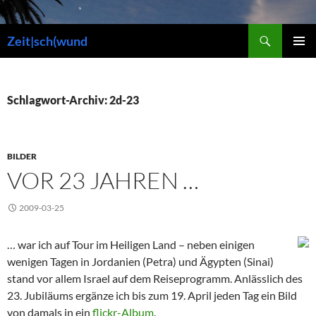
Zum
Inhalt
Suchen
Zeit|sch(wund
springen
PRIMÄR
MENÜ
Schlagwort-Archiv: 2d-23
BILDER
VOR 23 JAHREN …
2009-03-25
… war ich auf Tour im Heiligen Land – neben einigen
wenigen Tagen in Jordanien (Petra) und Ägypten (Sinai)
stand vor allem Israel auf dem Reiseprogramm. Anlässlich des
23. Jubiläums ergänze ich bis zum 19. April jeden Tag ein Bild
von damals in ein
flickr-Album
.