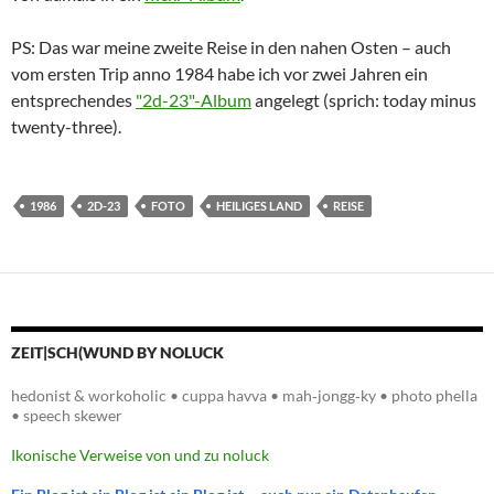
PS: Das war meine zweite Reise in den nahen Osten – auch
vom ersten Trip anno 1984 habe ich vor zwei Jahren ein
entsprechendes
"2d-23"-Album
angelegt (sprich: today minus
twenty-three).
1986
2D-23
FOTO
HEILIGES LAND
REISE
ZEIT|SCH(WUND BY NOLUCK
hedonist & workoholic • cuppa havva • mah‑jongg‑ky • photo phella
• speech skewer
Ikonische Verweise von und zu noluck