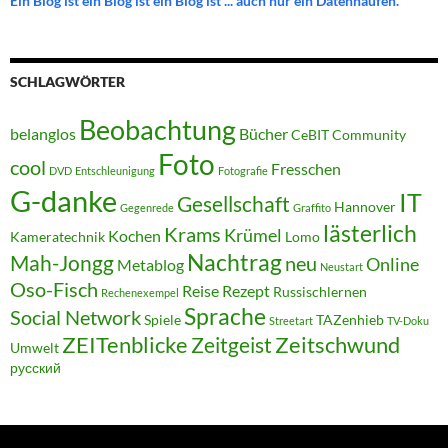
Ein Blog ist ein Blog ist ein Blog ist ... auch nur ein Datenhaufen.
SCHLAGWÖRTER
Beobachtung
belanglos
Bücher
CeBIT
Community
Foto
cool
Fresschen
DVD
Entschleunigung
Fotografie
G-danke
IT
Gesellschaft
Hannover
Gegenrede
Graffito
lästerlich
Krams
Krümel
Kochen
Kameratechnik
Lomo
Nachtrag
Mah-Jongg
neu
Online
Metablog
Neustart
Oso-Fisch
Reise
Rezept
Russischlernen
Rechenexempel
Sprache
Social Network
Spiele
TAZenhieb
Streetart
TV-Doku
ZEITenblicke
Zeitschwund
Zeitgeist
Umwelt
русский